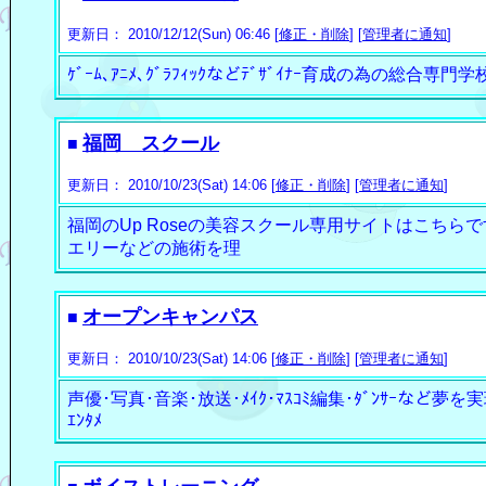
更新日： 2010/12/12(Sun) 06:46 [
修正・削除
] [
管理者に通知
]
ｹﾞｰﾑ､ｱﾆﾒ､ｸﾞﾗﾌｨｯｸなどﾃﾞｻﾞｲﾅｰ育成の為の総合専門学
福岡 スクール
■
更新日： 2010/10/23(Sat) 14:06 [
修正・削除
] [
管理者に通知
]
福岡のUp Roseの美容スクール専用サイトはこち
エリーなどの施術を理
オープンキャンパス
■
更新日： 2010/10/23(Sat) 14:06 [
修正・削除
] [
管理者に通知
]
声優･写真･音楽･放送･ﾒｲｸ･ﾏｽｺﾐ編集･ﾀﾞﾝｻｰなど夢を
ｴﾝﾀﾒ