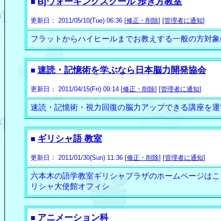
Bjウォーキングスクール 歩き方教室
■
更新日： 2011/05/10(Tue) 06:36 [
修正・削除
] [
管理者に通知
]
フラットからハイヒールまでお教えする一般の方対象
速読・記憶術を学ぶなら日本脳力開発協会
■
更新日： 2011/04/15(Fri) 09:14 [
修正・削除
] [
管理者に通知
]
速読・記憶術・視力回復の脳力アップできる講座を運
ギリシャ語 教室
■
更新日： 2011/01/30(Sun) 11:36 [
修正・削除
] [
管理者に通知
]
六本木の語学教室ギリシャプラザのホームページはこ
リシャ大使館オフィシ
アニメーション科
■