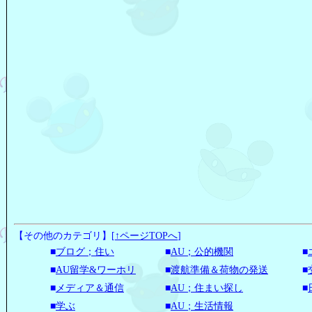
【その他のカテゴリ】
[
↑ページTOPへ
]
■
ブログ；住い
■
AU；公的機関
■
■
AU留学&ワーホリ
■
渡航準備＆荷物の発送
■
■
メディア＆通信
■
AU；住まい探し
■
■
学ぶ
■
AU；生活情報