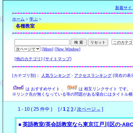
新着サイ
ホーム
>
学ぶ
>
各種教室
[
More
] [
New Window
]
[
他のカテゴリ
] [
サイトマップ
]
[カテゴリ別]：
人気ランキング
-
アクセスランキング
[現在の表
は おすすめサイト 、
は 相互リンクサイト です。
※リンク先が無くなっている等の問題がある場合にはタイトル横の
1 - 10 ( 25 件中 ) [ /
1
2
3
/
次ページ→
]
英語教室/英会話教室なら東京江戸川区の-ABC
■