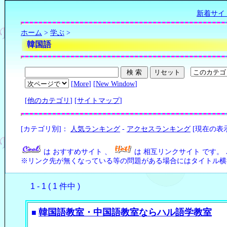
新着サイ
ホーム
>
学ぶ
>
韓国語
[
More
] [
New Window
]
[
他のカテゴリ
] [
サイトマップ
]
[カテゴリ別]：
人気ランキング
-
アクセスランキング
[現在の表
は おすすめサイト 、
は 相互リンクサイト です。
※リンク先が無くなっている等の問題がある場合にはタイトル横の
1 - 1 ( 1 件中 )
韓国語教室・中国語教室ならハル語学教室
■