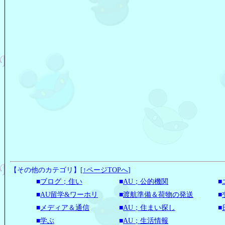
【その他のカテゴリ】
[
↑ページTOPへ
]
■
ブログ；住い
■
AU；公的機関
■
■
AU留学&ワーホリ
■
渡航準備＆荷物の発送
■
■
メディア＆通信
■
AU；住まい探し
■
■
学ぶ
■
AU；生活情報