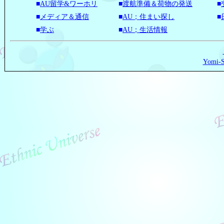
■
AU留学&ワーホリ
■
渡航準備＆荷物の発送
■
■
メディア＆通信
■
AU；住まい探し
■
■
学ぶ
■
AU；生活情報
Yomi-S