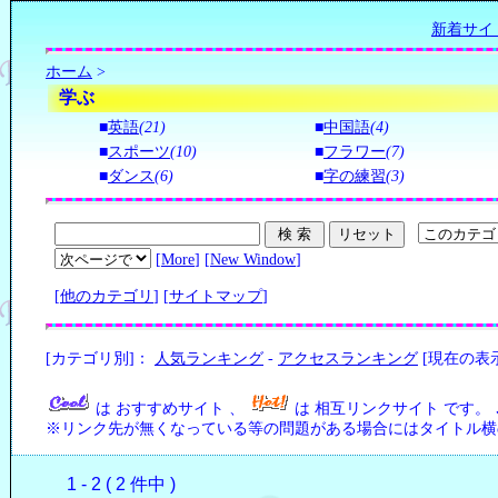
新着サイ
ホーム
>
学ぶ
■
英語
(21)
■
中国語
(4)
■
スポーツ
(10)
■
フラワー
(7)
■
ダンス
(6)
■
字の練習
(3)
[
More
] [
New Window
]
[
他のカテゴリ
] [
サイトマップ
]
[カテゴリ別]：
人気ランキング
-
アクセスランキング
[現在の表
は おすすめサイト 、
は 相互リンクサイト です。
※リンク先が無くなっている等の問題がある場合にはタイトル横の
1 - 2 ( 2 件中 )