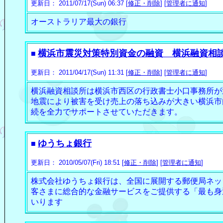
更新日： 2011/07/17(Sun) 06:37 [
修正・削除
] [
管理者に通知
]
オーストラリア最大の銀行
横浜市震災対策特別資金の融資 横浜融資相
■
更新日： 2011/04/17(Sun) 11:31 [
修正・削除
] [
管理者に通知
]
横浜融資相談所は横浜市西区の行政書士小口事務所が
地震により被害を受け売上の落ち込みが大きい横浜市
続を全力でサポートさせていただきます。
ゆうちょ銀行
■
更新日： 2010/05/07(Fri) 18:51 [
修正・削除
] [
管理者に通知
]
株式会社ゆうちょ銀行は、全国に展開する郵便局ネッ
客さまに総合的な金融サービスをご提供する「最も身
いります