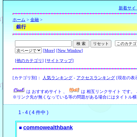
新着サイ
ホーム
>
金融
>
銀行
[
More
] [
New Window
]
[
他のカテゴリ
] [
サイトマップ
]
[カテゴリ別]：
人気ランキング
-
アクセスランキング
[現在の表
は おすすめサイト 、
は 相互リンクサイト です。
※リンク先が無くなっている等の問題がある場合にはタイトル横の
1 - 4 ( 4 件中 )
commowealthbank
■