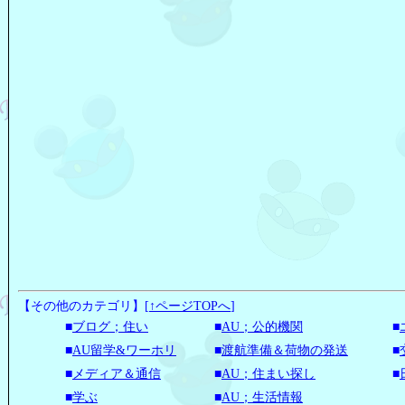
【その他のカテゴリ】
[
↑ページTOPへ
]
■
ブログ；住い
■
AU；公的機関
■
■
AU留学&ワーホリ
■
渡航準備＆荷物の発送
■
■
メディア＆通信
■
AU；住まい探し
■
■
学ぶ
■
AU；生活情報