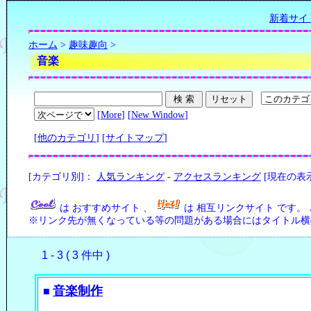
新着サイ
ホーム
>
趣味趣向
>
音楽
[
More
] [
New Window
]
[
他のカテゴリ
] [
サイトマップ
]
[カテゴリ別]：
人気ランキング
-
アクセスランキング
[現在の表
は おすすめサイト 、
は 相互リンクサイト です。
※リンク先が無くなっている等の問題がある場合にはタイトル横の
1 - 3 ( 3 件中 )
音楽制作
■