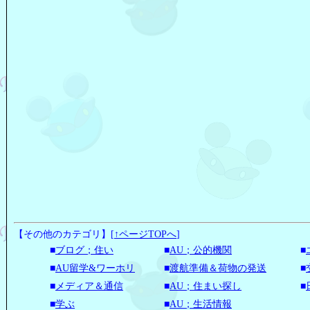
【その他のカテゴリ】
[
↑ページTOPへ
]
■
ブログ；住い
■
AU；公的機関
■
■
AU留学&ワーホリ
■
渡航準備＆荷物の発送
■
■
メディア＆通信
■
AU；住まい探し
■
■
学ぶ
■
AU；生活情報