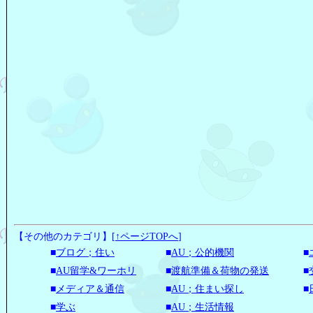
【その他のカテゴリ】
[
↑ページTOPへ
]
■
ブログ；住い
■
AU；公的機関
■
■
AU留学&ワーホリ
■
渡航準備＆荷物の発送
■
■
メディア＆通信
■
AU；住まい探し
■
■
学ぶ
■
AU；生活情報