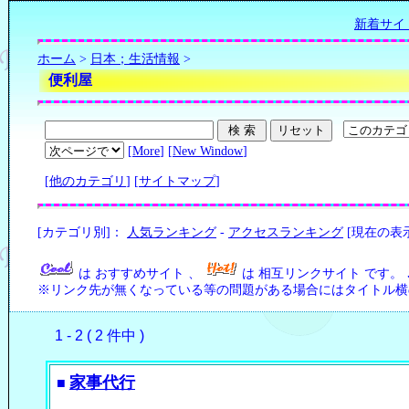
新着サイ
ホーム
>
日本；生活情報
>
便利屋
[
More
] [
New Window
]
[
他のカテゴリ
] [
サイトマップ
]
[カテゴリ別]：
人気ランキング
-
アクセスランキング
[現在の表
は おすすめサイト 、
は 相互リンクサイト です。
※リンク先が無くなっている等の問題がある場合にはタイトル横の
1 - 2 ( 2 件中 )
家事代行
■