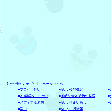
【その他のカテゴリ】
[
↑ページTOPへ
]
■
ブログ；住い
■
AU；公的機関
■
■
AU留学&ワーホリ
■
渡航準備＆荷物の発送
■
■
メディア＆通信
■
AU；住まい探し
■
■
学ぶ
■
AU；生活情報