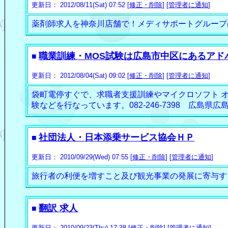
更新日： 2012/08/11(Sat) 07:52 [
修正・削除
] [
管理者に通知
]
薬剤師求人を神奈川店舗で！メディサポートグループ
職業訓練・MOS試験は広島市中区にあるアド
■
更新日： 2012/08/04(Sat) 09:02 [
修正・削除
] [
管理者に通知
]
袋町電停すぐで、求職者支援訓練やマイクロソフト オ
験などを行なっています。082-246-7398 広島県広
社団法人・日本添乗サービス協会ＨＰ
■
更新日： 2010/09/29(Wed) 07:55 [
修正・削除
] [
管理者に通知
]
旅行者の利便を増すこと及び観光事業の発展に寄与す
翻訳 求人
■
更新日： 2010/09/23(Thu) 17:38 [
修正・削除
] [
管理者に通知
]