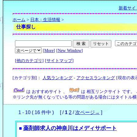
新着サイ
ホーム
>
日本；生活情報
>
仕事探し
[
More
] [
New Window
]
[
他のカテゴリ
] [
サイトマップ
]
[カテゴリ別]：
人気ランキング
-
アクセスランキング
[現在の表
は おすすめサイト 、
は 相互リンクサイト です。
※リンク先が無くなっている等の問題がある場合にはタイトル横の
1 - 10 ( 16 件中 ) [ /
1
2
/
次ページ→
]
薬剤師求人の神奈川はメディサポート
■