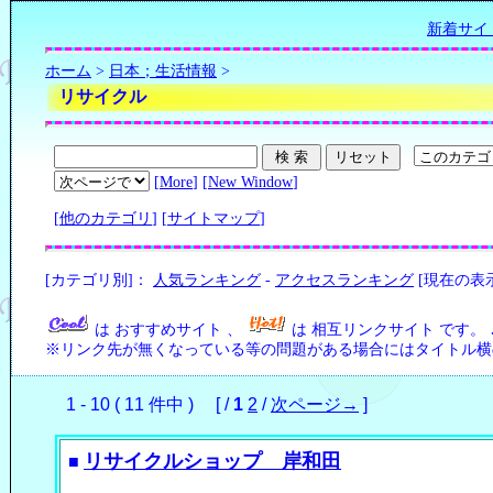
新着サイ
ホーム
>
日本；生活情報
>
リサイクル
[
More
] [
New Window
]
[
他のカテゴリ
] [
サイトマップ
]
[カテゴリ別]：
人気ランキング
-
アクセスランキング
[現在の表
は おすすめサイト 、
は 相互リンクサイト です。
※リンク先が無くなっている等の問題がある場合にはタイトル横の
1 - 10 ( 11 件中 ) [ /
1
2
/
次ページ→
]
リサイクルショップ 岸和田
■