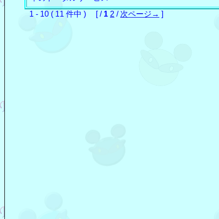
1 - 10 ( 11 件中 ) [ /
1
2
/
次ページ→
]