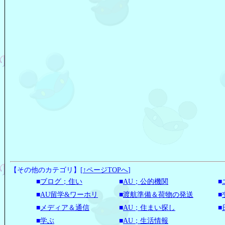
【その他のカテゴリ】
[
↑ページTOPへ
]
■
ブログ；住い
■
AU；公的機関
■
■
AU留学&ワーホリ
■
渡航準備＆荷物の発送
■
■
メディア＆通信
■
AU；住まい探し
■
■
学ぶ
■
AU；生活情報