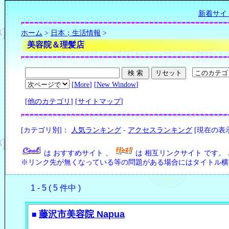
新着サイ
ホーム
>
日本；生活情報
>
美容院＆理髪店
[
More
] [
New Window
]
[
他のカテゴリ
] [
サイトマップ
]
[カテゴリ別]：
人気ランキング
-
アクセスランキング
[現在の表
は おすすめサイト 、
は 相互リンクサイト です。
※リンク先が無くなっている等の問題がある場合にはタイトル横の
1 - 5 ( 5 件中 )
藤沢市美容院 Napua
■