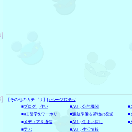
【その他のカテゴリ】
[
↑ページTOPへ
]
■
ブログ；住い
■
AU；公的機関
■
■
AU留学&ワーホリ
■
渡航準備＆荷物の発送
■
■
メディア＆通信
■
AU；住まい探し
■
■
学ぶ
■
AU；生活情報