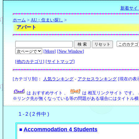
新着サイ
ホーム
>
AU；住まい探し
>
アパート
[
More
] [
New Window
]
[
他のカテゴリ
] [
サイトマップ
]
[カテゴリ別]：
人気ランキング
-
アクセスランキング
[現在の表
は おすすめサイト 、
は 相互リンクサイト です。
※リンク先が無くなっている等の問題がある場合にはタイトル横の
1 - 2 ( 2 件中 )
Accommodation 4 Students
■