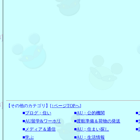
【その他のカテゴリ】
[
↑ページTOPへ
]
■
ブログ；住い
■
AU；公的機関
■
■
AU留学&ワーホリ
■
渡航準備＆荷物の発送
■
■
メディア＆通信
■
AU；住まい探し
■
■
学ぶ
■
AU；生活情報