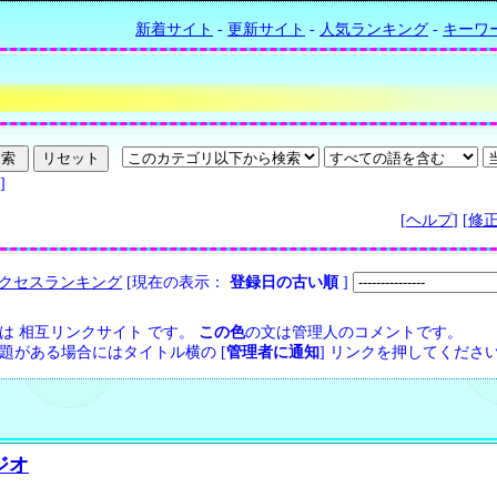
新着サイト
-
更新サイト
-
人気ランキング
-
キーワ
]
[
ヘルプ
] [
修
クセスランキング
[現在の表示：
登録日の古い順
]
は 相互リンクサイト です。
この色
の文は管理人のコメントです。
題がある場合にはタイトル横の [
管理者に通知
] リンクを押してくださ
ジオ