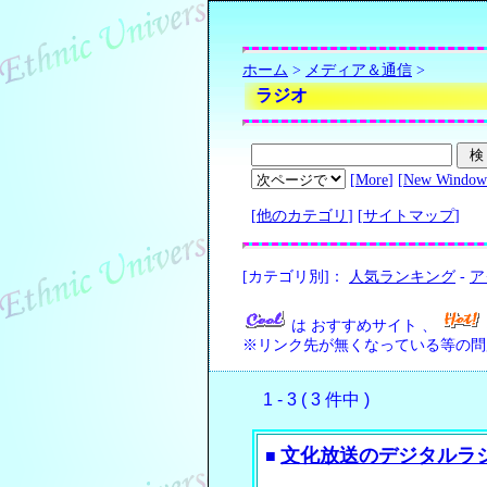
ホーム
>
メディア＆通信
>
ラジオ
[
More
] [
New Window
[
他のカテゴリ
] [
サイトマップ
]
[カテゴリ別]：
人気ランキング
-
ア
は おすすめサイト 、
※リンク先が無くなっている等の問
1 - 3 ( 3 件中 )
文化放送のデジタルラ
■