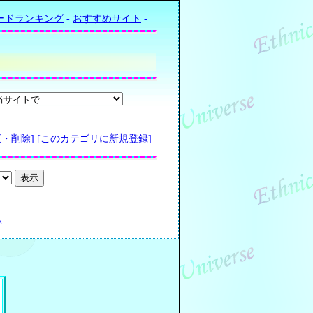
ードランキング
-
おすすめサイト
-
正・削除
] [
このカテゴリに新規登録
]
い