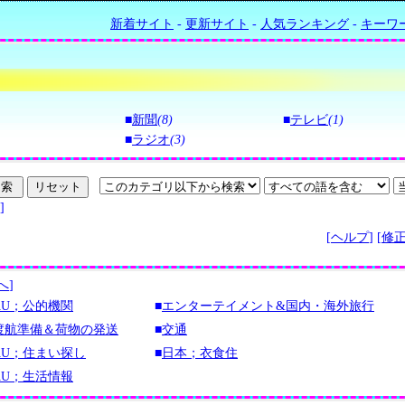
新着サイト
-
更新サイト
-
人気ランキング
-
キーワ
■
新聞
(8)
■
テレビ
(1)
■
ラジオ
(3)
]
[
ヘルプ
] [
修
へ
]
AU；公的機関
■
エンターテイメント&国内・海外旅行
渡航準備＆荷物の発送
■
交通
AU；住まい探し
■
日本；衣食住
AU；生活情報