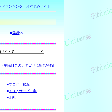
ードランキング
-
おすすめサイト
-
■
電話
(2)
正・削除
] [
このカテゴリに新規登録
]
■
ブログ；状況
■
ＡＵ；サービス業
■
金融