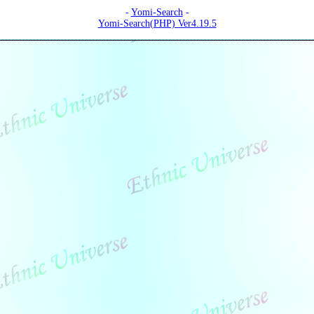
-
Yomi-Search
-
Yomi-Search(PHP) Ver4.19.5