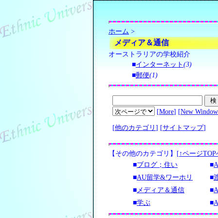
ホーム
>
メディア＆通信
オーストラリアの学校紹介
■
インターネット
(3)
■
郵便
(1)
[
More
] [
New Window
[
他のカテゴリ
] [
サイトマップ
]
【その他のカテゴリ】
[
↑ページTOP
■
ブログ；住い
■
■
AU留学&ワーホリ
■
■
メディア＆通信
■
■
学ぶ
■