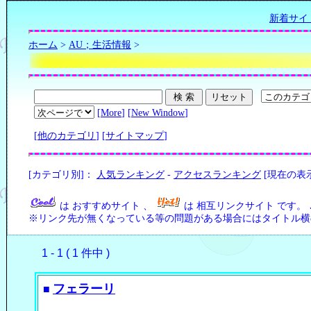
新着サイ
ホーム
>
AU；生活情報
>
[
More
] [
New Window
]
[
他のカテゴリ
] [
サイトマップ
]
[カテゴリ別]：
人気ランキング
-
アクセスランキング
[現在の表
は おすすめサイト 、
は 相互リンクサイト です。
※リンク先が無くなっている等の問題がある場合にはタイトル横の
1 - 1 ( 1 件中 )
フェラーリ
■