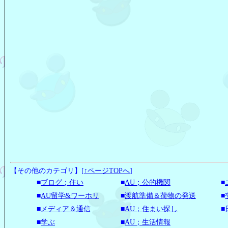
【その他のカテゴリ】
[
↑ページTOPへ
]
■
ブログ；住い
■
AU；公的機関
■
■
AU留学&ワーホリ
■
渡航準備＆荷物の発送
■
■
メディア＆通信
■
AU；住まい探し
■
■
学ぶ
■
AU；生活情報