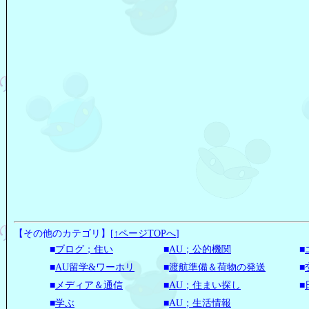
【その他のカテゴリ】
[
↑ページTOPへ
]
■
ブログ；住い
■
AU；公的機関
■
■
AU留学&ワーホリ
■
渡航準備＆荷物の発送
■
■
メディア＆通信
■
AU；住まい探し
■
■
学ぶ
■
AU；生活情報