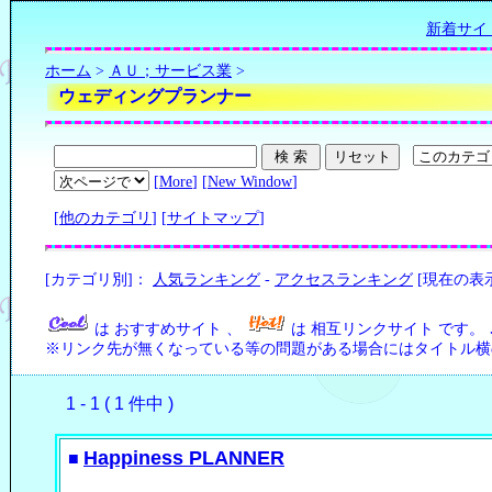
新着サイ
ホーム
>
ＡＵ；サービス業
>
ウェディングプランナー
[
More
] [
New Window
]
[
他のカテゴリ
] [
サイトマップ
]
[カテゴリ別]：
人気ランキング
-
アクセスランキング
[現在の表
は おすすめサイト 、
は 相互リンクサイト です。
※リンク先が無くなっている等の問題がある場合にはタイトル横の
1 - 1 ( 1 件中 )
Happiness PLANNER
■