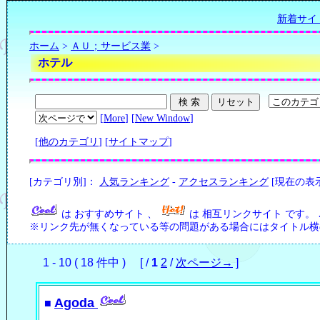
新着サイ
ホーム
>
ＡＵ；サービス業
>
ホテル
[
More
] [
New Window
]
[
他のカテゴリ
] [
サイトマップ
]
[カテゴリ別]：
人気ランキング
-
アクセスランキング
[現在の表
は おすすめサイト 、
は 相互リンクサイト です。
※リンク先が無くなっている等の問題がある場合にはタイトル横の
1 - 10 ( 18 件中 ) [ /
1
2
/
次ページ→
]
Agoda
■