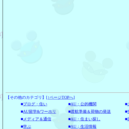
【その他のカテゴリ】
[
↑ページTOPへ
]
■
ブログ；住い
■
AU；公的機関
■
■
AU留学&ワーホリ
■
渡航準備＆荷物の発送
■
■
メディア＆通信
■
AU；住まい探し
■
■
学ぶ
■
AU；生活情報