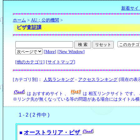
新着サイ
ホーム
>
AU；公的機関
>
ビザ査証課
[
More
] [
New Window
]
[
他のカテゴリ
] [
サイトマップ
]
[カテゴリ別]：
人気ランキング
-
アクセスランキング
[現在の表
は おすすめサイト 、
は 相互リンクサイト です。
※リンク先が無くなっている等の問題がある場合にはタイトル横の
1 - 2 ( 2 件中 )
オーストラリア・ビザ
■