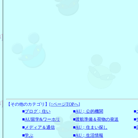
【その他のカテゴリ】
[
↑ページTOPへ
]
■
ブログ；住い
■
AU；公的機関
■
■
AU留学&ワーホリ
■
渡航準備＆荷物の発送
■
■
メディア＆通信
■
AU；住まい探し
■
■
学ぶ
■
AU；生活情報