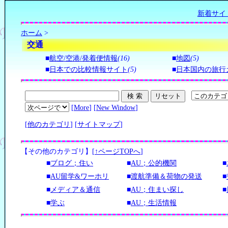
新着サイ
ホーム
>
交通
■
航空/空港/発着便情報
(16)
■
地図
(5)
■
日本での比較情報サイト
(5)
■
日本国内の旅行
[
More
] [
New Window
]
[
他のカテゴリ
] [
サイトマップ
]
【その他のカテゴリ】
[
↑ページTOPへ
]
■
ブログ；住い
■
AU；公的機関
■
■
AU留学&ワーホリ
■
渡航準備＆荷物の発送
■
■
メディア＆通信
■
AU；住まい探し
■
■
学ぶ
■
AU；生活情報