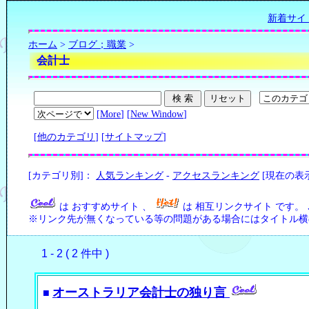
新着サイ
ホーム
>
ブログ；職業
>
会計士
[
More
] [
New Window
]
[
他のカテゴリ
] [
サイトマップ
]
[カテゴリ別]：
人気ランキング
-
アクセスランキング
[現在の表
は おすすめサイト 、
は 相互リンクサイト です。
※リンク先が無くなっている等の問題がある場合にはタイトル横の
1 - 2 ( 2 件中 )
オーストラリア会計士の独り言
■