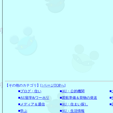
【その他のカテゴリ】
[
↑ページTOPへ
]
■
ブログ；住い
■
AU；公的機関
■
■
AU留学&ワーホリ
■
渡航準備＆荷物の発送
■
■
メディア＆通信
■
AU；住まい探し
■
■
学ぶ
■
AU；生活情報