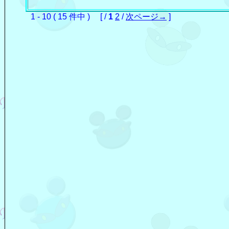
1 - 10 ( 15 件中 ) [ /
1
2
/
次ページ→
]