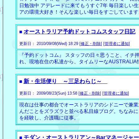
日勉強中 アデレードに来てもうすぐ7年 毎日楽しい
アの環境大好き！そんな楽しい毎日をすごしています
オーストラリア予約ドットコムスタッフ日記
■
更新日： 2010/09/08(Wed) 18:29 [
修正・削除
] [
管理者に通知
]
『予約ドットコム』 スタッフの日々思うこと、イチ
れ、現地在住の私達から、タイムリーなAUSTRALI
新・生活便り ～三足わらじ～
■
更新日： 2009/08/23(Sun) 13:58 [
修正・削除
] [
管理者に通知
]
現在は仕事の都合でオーストラリアのシドニーで兼業
んだことをズラズラと並べる私目線ブログ。ちなみに
を経験し、介護職に従事。
モダン・オーストラリアン～Barマネージャー
■