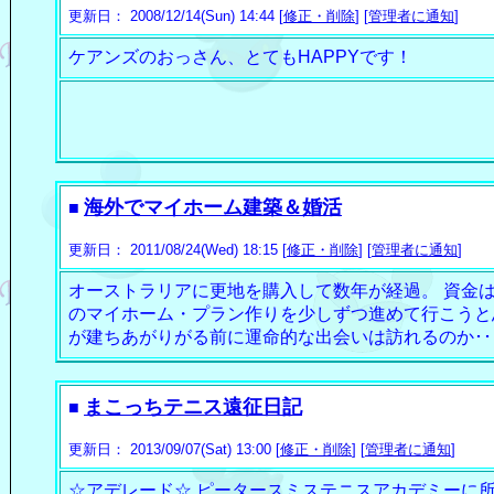
更新日： 2008/12/14(Sun) 14:44 [
修正・削除
] [
管理者に通知
]
ケアンズのおっさん、とてもHAPPYです！
海外でマイホーム建築＆婚活
■
更新日： 2011/08/24(Wed) 18:15 [
修正・削除
] [
管理者に通知
]
オーストラリアに更地を購入して数年が経過。 資金
のマイホーム・プラン作りを少しずつ進めて行こうと
が建ちあがりがる前に運命的な出会いは訪れるのか･･･
まこっちテニス遠征日記
■
更新日： 2013/09/07(Sat) 13:00 [
修正・削除
] [
管理者に通知
]
☆アデレード☆ ピータースミステニスアカデミーに所