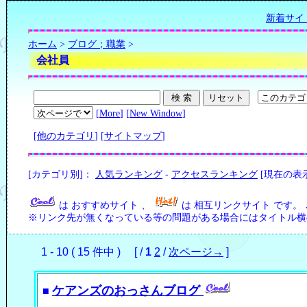
新着サイ
ホーム
>
ブログ；職業
>
会社員
[
More
] [
New Window
]
[
他のカテゴリ
] [
サイトマップ
]
[カテゴリ別]：
人気ランキング
-
アクセスランキング
[現在の表
は おすすめサイト 、
は 相互リンクサイト です。
※リンク先が無くなっている等の問題がある場合にはタイトル横の
1 - 10 ( 15 件中 ) [ /
1
2
/
次ページ→
]
ケアンズのおっさんブログ
■