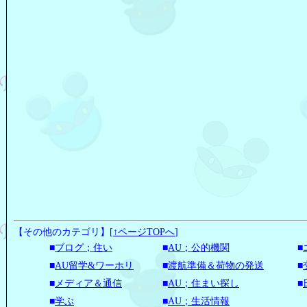
【その他のカテゴリ】
[
↑ページTOPへ
]
■
ブログ；住い
■
AU；公的機関
■
■
AU留学&ワーホリ
■
渡航準備＆荷物の発送
■
■
メディア＆通信
■
AU；住まい探し
■
■
学ぶ
■
AU；生活情報