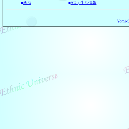
■
学ぶ
■
AU；生活情報
Yomi-S