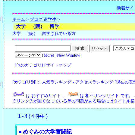
新着サイ
ホーム
>
ブログ:留学生
>
大学 （院） 留学
大学 （院） 留学されている方
[
More
] [
New Window
]
[
他のカテゴリ
] [
サイトマップ
]
[カテゴリ別]：
人気ランキング
-
アクセスランキング
[現在の表
は おすすめサイト 、
は 相互リンクサイト です。
※リンク先が無くなっている等の問題がある場合にはタイトル横の
1 - 4 ( 4 件中 )
めぐみの大学奮闘記
■