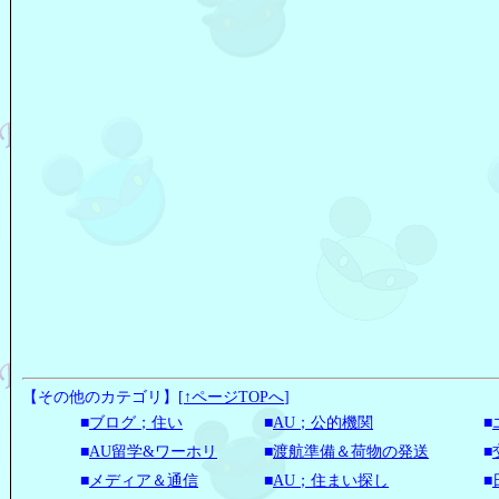
【その他のカテゴリ】
[
↑ページTOPへ
]
■
ブログ；住い
■
AU；公的機関
■
■
AU留学&ワーホリ
■
渡航準備＆荷物の発送
■
■
メディア＆通信
■
AU；住まい探し
■