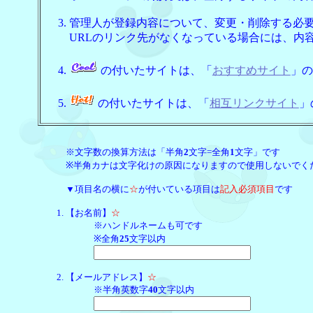
管理人が登録内容について、変更・削除する必
URLのリンク先がなくなっている場合には、内
の付いたサイトは、「
おすすめサイト
」の
の付いたサイトは、「
相互リンクサイト
」
※文字数の換算方法は「半角
2
文字=全角
1
文字」です
※半角カナは文字化けの原因になりますので使用しないでく
▼項目名の横に
☆
が付いている項目は
記入必須項目
です
【お名前】
☆
※ハンドルネームも可です
※全角
25
文字以内
【メールアドレス】
☆
※半角英数字
40
文字以内