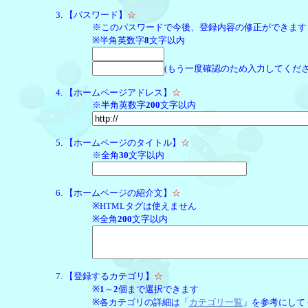
【パスワード】
☆
※このパスワードで今後、登録内容の修正ができます
※半角英数字
8
文字以内
(もう一度確認のため入力してくださ
【ホームページアドレス】
☆
※半角英数字
200
文字以内
【ホームページのタイトル】
☆
※全角
30
文字以内
【ホームページの紹介文】
☆
※HTMLタグは使えません
※全角
200
文字以内
【登録するカテゴリ】
☆
※
1
～
2
個まで選択できます
※各カテゴリの詳細は「
カテゴリ一覧
」を参考にして