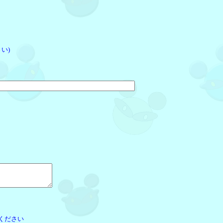
い)
ください