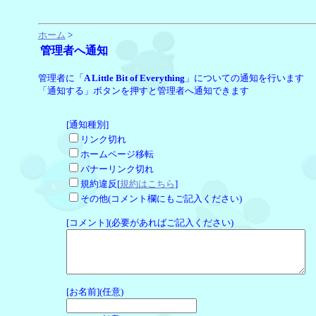
ホーム
>
管理者へ通知
管理者に「
A Little Bit of Everything
」についての通知を行います
「通知する」ボタンを押すと管理者へ通知できます
[通知種別]
リンク切れ
ホームページ移転
バナーリンク切れ
規約違反[
規約はこちら
]
その他(コメント欄にもご記入ください)
[コメント](必要があればご記入ください)
[お名前](任意)