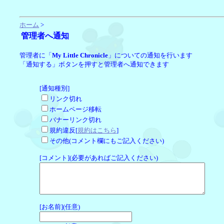
ホーム
>
管理者へ通知
管理者に「
My Little Chronicle
」についての通知を行います
「通知する」ボタンを押すと管理者へ通知できます
[通知種別]
リンク切れ
ホームページ移転
バナーリンク切れ
規約違反[
規約はこちら
]
その他(コメント欄にもご記入ください)
[コメント](必要があればご記入ください)
[お名前](任意)