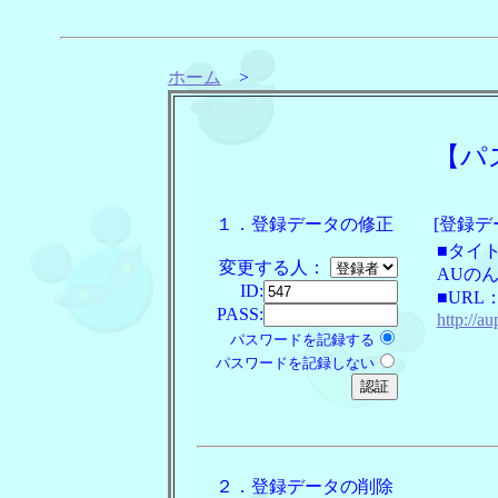
ホーム
>
【パ
１．登録データの修正
[登録デ
■タイ
変更する人：
AUの
ID:
■URL
PASS:
http://a
パスワードを記録する
パスワードを記録しない
２．登録データの削除