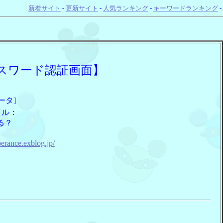
新着サイト
-
更新サイト
-
人気ランキング
-
キーワードランキング
-
スワード認証画面】
ータ]
トル：
る？
：
perance.exblog.jp/