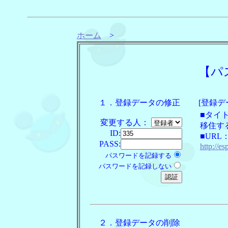
ホーム
>
【パ
１．登録データの修正
[登録デ
■タイ
変更する人：
移住す
ID:
■URL
PASS:
http://es
パスワードを記録する
パスワードを記録しない
２．登録データの削除