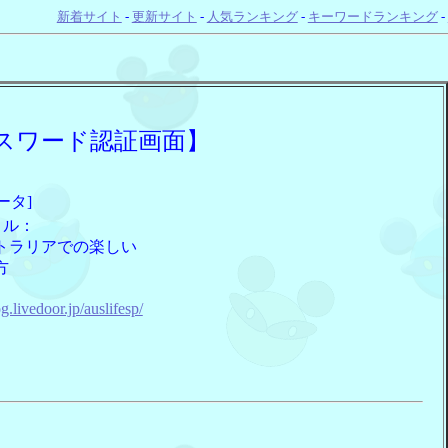
新着サイト
-
更新サイト
-
人気ランキング
-
キーワードランキング
-
スワード認証画面】
ータ]
トル：
トラリアでの楽しい
方
：
og.livedoor.jp/auslifesp/