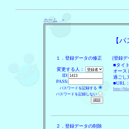
ホーム
>
【パ
１．登録データの修正
[登録デ
■タイ
変更する人：
オース
ID:
過ごし
PASS:
■URL
パスワードを記録する
http://bl
パスワードを記録しない
２．登録データの削除