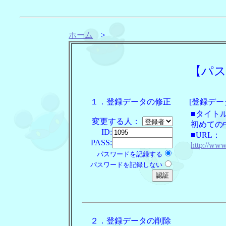
ホーム
>
【パ
１．登録データの修正
[登録デー
■タイト
変更する人：
初めての
ID:
■URL：
PASS:
http://www
パスワードを記録する
パスワードを記録しない
２．登録データの削除