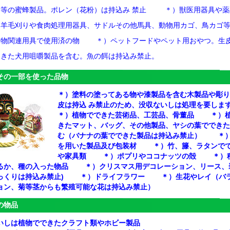
等の蜜蜂製品。ポレン（花粉）は持込み 禁止 ＊）獣医用器具や薬
羊毛刈りや食肉処理用器具、サドルその他馬具、動物用カゴ、鳥カゴ
物関連用具で使用済の物 ＊）ペットフードやペット用おやつ。生
きた犬用咀嚼製品を含む。魚の餌は持込み禁止。
その一部を使った品物
＊）塗料の塗ってある物や漆製品を含む木製品や彫り
皮は持込 み禁止のため、没収ないしは処理を要し
＊）植物でできた芸術品、工芸品、骨董品 ＊）
きたマット、バッグ、その他製品、ヤシの葉でできた
む（バナナの葉でできた製品は持込み禁止） ＊
を用いた製品及び包装材 ＊）竹、籐、ラタンで
や家具類 ＊）ポプリやココナッツの殻 ＊）
るか、種の入った物品 ＊）クリスマス用デコレーション、リース、
っくりは持込み禁止) ＊）ドライフラワー ＊）生花やレイ（バ
ョン、菊等茎からも繁殖可能な花は持込み禁止）
の物品
いしは植物でできたクラフト類やホビー製品