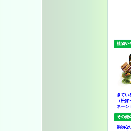
植物や
きてい
（松ぼ
ネーシ
その他
動物な