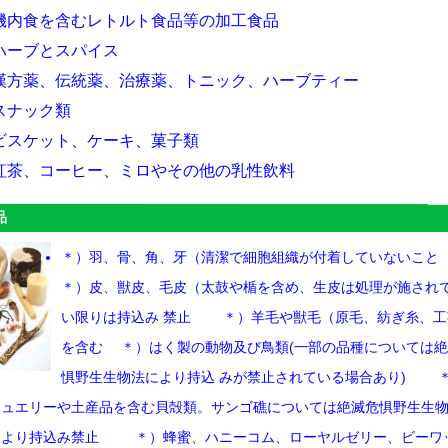
機内食を含むレトルト食品等の加工食品
ハーブとスパイス
漢方薬、伝統薬、治療薬、トニック、ハーブティー
スナック類
ビスケット、ケーキ、菓子類
紅茶、コーヒー、ミロやその他の乳性飲料
品
＊）羽、骨、角、牙（清潔で細胞組織が付着していない
＊）皮、獣皮、毛皮（太鼓や楯を含め、生皮は処理が施され
い限りは持込み 禁止 ＊）羊毛や獣毛（原毛、紡ぎ糸、工
を含む ＊）はく製の動物及び鳥類(一部の品種については
惧野生生物法により持込 みが禁止されている場合あり) 
ュエリーや土産品を含む貝殻類。サンゴ礁については絶滅危惧野生生
より持込み禁止 ＊）蜂蜜、ハニーコム、ローヤルゼリー、ビーワ