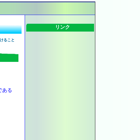
リンク
けること
である