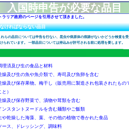
入国時申告が必要な品目
トラリア政府のページを引用させて頂きました
。
しなければならない品目
これらの品目については申告を行ない、昆虫や病原体の痕跡がないかどうか検査を受
けられています。 一部品目については持込みが許可される前に処理を要します。
調理済及び生の食品と材料
乾燥及び生の魚や魚介類で、寿司及び魚卵を含む
乾燥及び保存果物。梅干し（販売用に製造され包装されたもの
こと）
乾燥及び保存野菜で、漬物や茸類を含む
インスタントヌードルを含む麺類やご飯類
生や乾燥した海藻、葉、その他の植物で巻かれた食品
ソース、ドレッシング、調味料