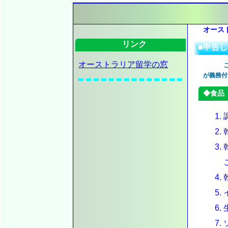
オース
リンク
■申告
オーストラリア留学の窓
が義務付
◆食品