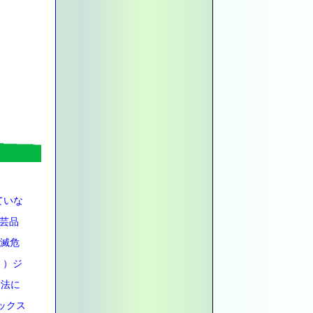
こと
ていな
芸品
絶滅危
＊）ジ
物法に
ックス