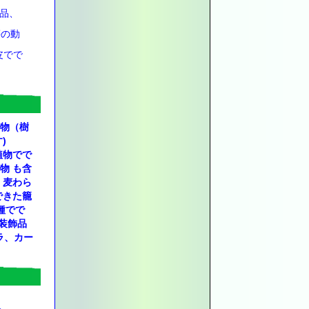
品、
等の動
皮でで
物（樹
ます)
植物でで
物 も含
）麦わら
できた籠
種でで
装飾品
ラ、カー